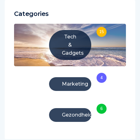
Categories
15
Tech
&
Gadgets
4
Marketing
6
Gezondheid