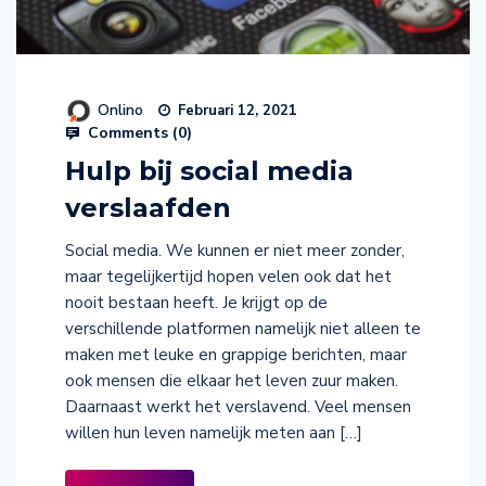
Onlino
Februari 12, 2021
Comments (
0
)
Hulp bij social media
verslaafden
Social media. We kunnen er niet meer zonder,
maar tegelijkertijd hopen velen ook dat het
nooit bestaan heeft. Je krijgt op de
verschillende platformen namelijk niet alleen te
maken met leuke en grappige berichten, maar
ook mensen die elkaar het leven zuur maken.
Daarnaast werkt het verslavend. Veel mensen
willen hun leven namelijk meten aan […]