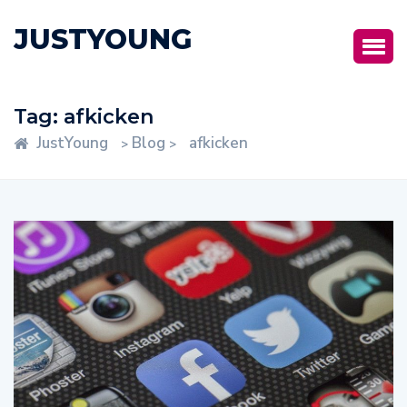
JUSTYOUNG
Tag:
afkicken
JustYoung
Blog
afkicken
>
>