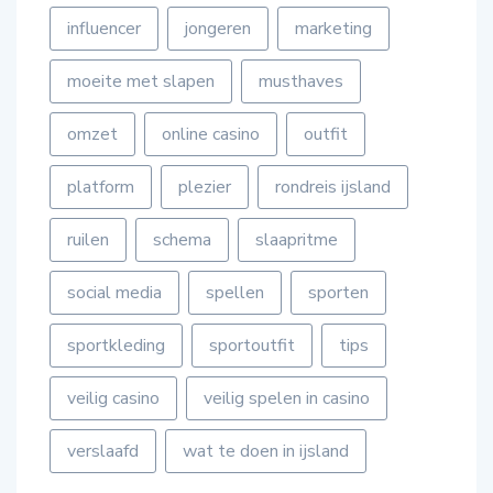
influencer
jongeren
marketing
moeite met slapen
musthaves
omzet
online casino
outfit
platform
plezier
rondreis ijsland
ruilen
schema
slaapritme
social media
spellen
sporten
sportkleding
sportoutfit
tips
veilig casino
veilig spelen in casino
verslaafd
wat te doen in ijsland