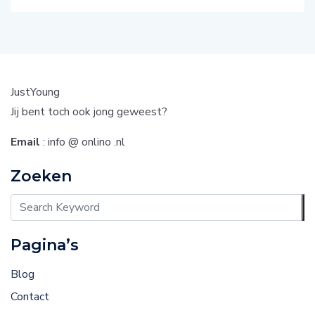
JustYoung
Jij bent toch ook jong geweest?
Email
: info @ onlino .nl
Zoeken
Pagina’s
Blog
Contact